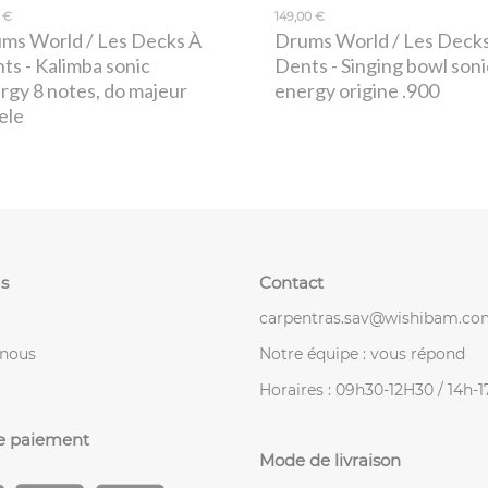
 €
149,00 €
ms World / Les Decks À
Drums World / Les Deck
nts
- Kalimba sonic
Dents
- Singing bowl soni
rgy 8 notes, do majeur
energy origine .900
ele
s
Contact
carpentras.sav@wishibam.co
-nous
Notre équipe : vous répond
Horaires : 09h30-12H30 / 14h-
e paiement
Mode de livraison