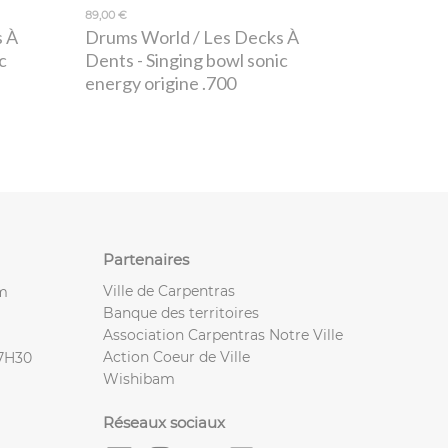
89,00 €
s À
Drums World / Les Decks À
c
Dents
- Singing bowl sonic
energy origine .700
Partenaires
Ville de Carpentras
m
Banque des territoires
Association Carpentras Notre Ville
Action Coeur de Ville
17H30
Wishibam
Réseaux sociaux