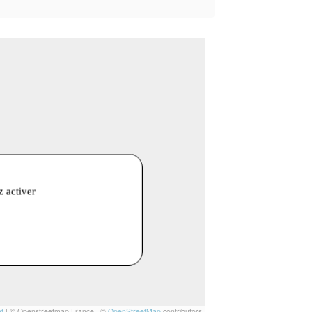
z activer
t
|
© Openstreetmap France | ©
OpenStreetMap
contributors