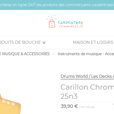
 achetez en ligne 24/7 les produits des commerçants carpentrassi
ODUITS DE BOUCHE
MAISON ET LOISIRS
 MUSIQUE & ACCESSOIRES
Instruments de musique - Acce
Drums World / Les Decks 
Carillon Chrom
25n3
39,90 €
TVA incluse