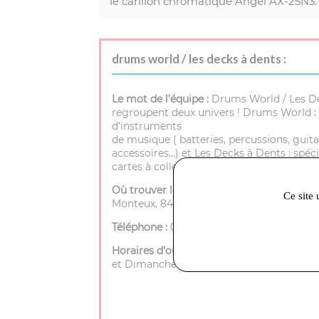
le carillon chromatique Angel AX-25N3.
drums world / les decks à dents :
Le mot de l’équipe :
Drums World / Les D
regroupent deux univers ! Drums World : 
d'instruments
de musique ( batteries, percussions, guita
accessoires…) et Les Decks à Dents : spéci
cartes à collectionner.
Où trouver le magasin :
72 rue porte de
Ce site 
Monteux, 84200 Carpentras
Téléphone :
04 90 40 25 35
Horaires d’ouverture :
Mardi à Samedi - 9h
et Dimanche - Fermé