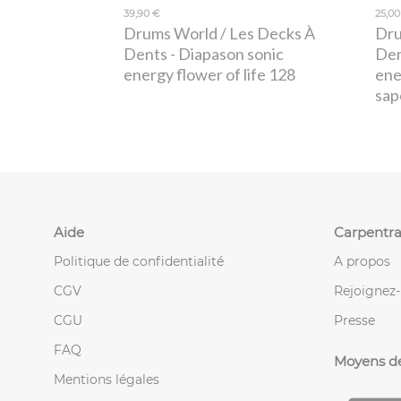
39,90 €
25,00
Drums World / Les Decks À
Dru
Dents
- Diapason sonic
De
energy flower of life 128
ene
sap
Aide
Carpentra
Politique de confidentialité
A propos
CGV
Rejoignez
CGU
Presse
FAQ
Moyens d
Mentions légales