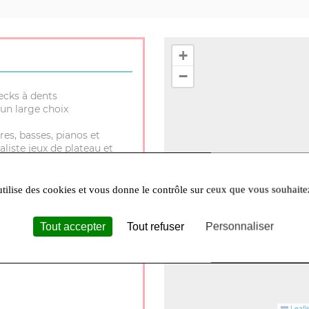
+
−
ecks à dents
un large choix
res, basses, pianos et
aliste jeux de plateau et
utilise des cookies et vous donne le contrôle sur ceux que vous souhaite
Tout accepter
Tout refuser
Personnaliser
30 à 12h et 14h à 18h Lundi
Leafle