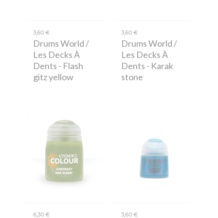
3,60 €
3,60 €
Drums World /
Drums World /
Les Decks À
Les Decks À
Dents
- Flash
Dents
- Karak
gitz yellow
stone
6,30 €
3,60 €