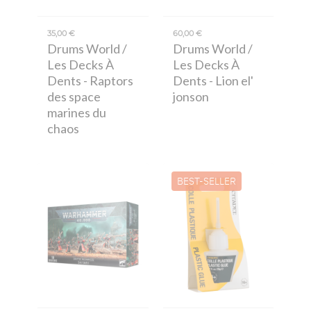
35,00 €
60,00 €
Drums World /
Drums World /
Les Decks À
Les Decks À
Dents
- Raptors
Dents
- Lion el'
des space
jonson
marines du
chaos
BEST-SELLER