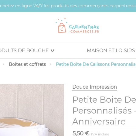
 achetez en ligne 24/7 les produits des commerçants carpentrassi
ODUITS DE BOUCHE
MAISON ET LOISIRS
Boites et coffrets
Petite Boite De Calissons Personnalis
Douce Impression
Petite Boite De
Personnalisés 
Anniversaire
5,50 €
TVA incluse