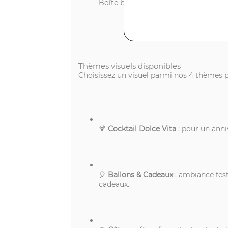
Boîte blanche recyclable logotée
Thèmes visuels disponibles
Choisissez un visuel parmi nos 4 thèmes 
🍹
Cocktail Dolce Vita
: pour un anniv
🎈
Ballons & Cadeaux
: ambiance festi
cadeaux.