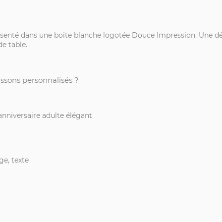
senté dans une boîte blanche logotée Douce Impression. Une dél
e table.
issons personnalisés ?
anniversaire adulte élégant
ge, texte