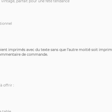
t vintage, parfait pour une fête tendance
tionnel
oient imprimés avec du texte sans que l’autre moitié soit imprim
en commentaire de commande.
 offrir :
e table