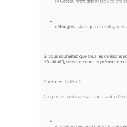
🎂
Gâteau rétro disco
: look coloré e
🕯
Bougies
: classique et multigénéra
Si vous souhaitez que tous les calissons s
“Cocktail”), merci de nous le préciser 
Comment l’offrir ?
Ces petites boitesde calissons sont prêtes à
à poser à chaque place pour une joli