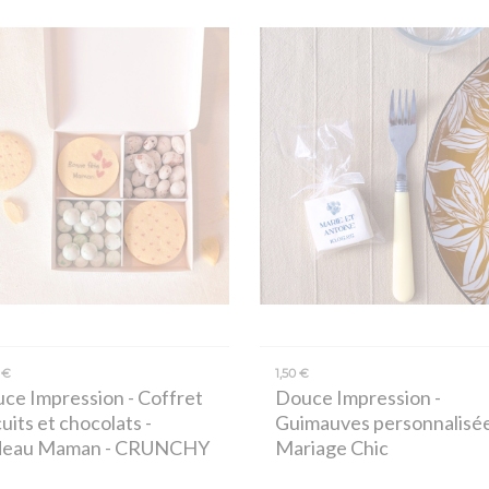
 €
1,50 €
ce Impression
- Coffret
Douce Impression
-
uits et chocolats -
Guimauves personnalisée
deau Maman - CRUNCHY
Mariage Chic