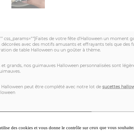
" css_params=""]Faites de votre fête d'Halloween un moment go
écorées avec des motifs amusants et effrayants tels que des fan
oration de table Halloween ou un goûter à thème.
 et grands, nos guimauves Halloween personnalisées sont légèrem
guimauves.
 Halloween peut être complété avec notre lot de
sucettes hallo
lloween
vec des amis ou un goûter en famille, ces guimauves décorées s
utilise des cookies et vous donne le contrôle sur ceux que vous souhaite
nt les gourmands.