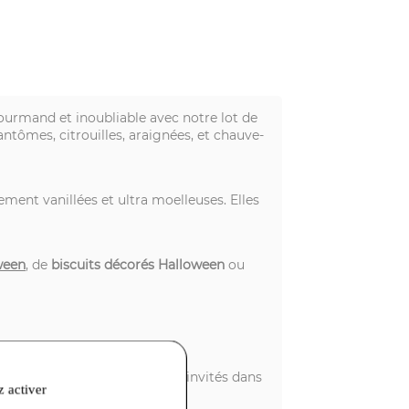
urmand et inoubliable avec notre lot de
tômes, citrouilles, araignées, et chauve-
ent vanillées et ultra moelleuses. Elles
ween
, de
biscuits décorés Halloween
ou
ont idéales pour plonger vos invités dans
z activer