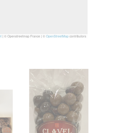
t
|
© Openstreetmap France | ©
OpenStreetMap
contributors