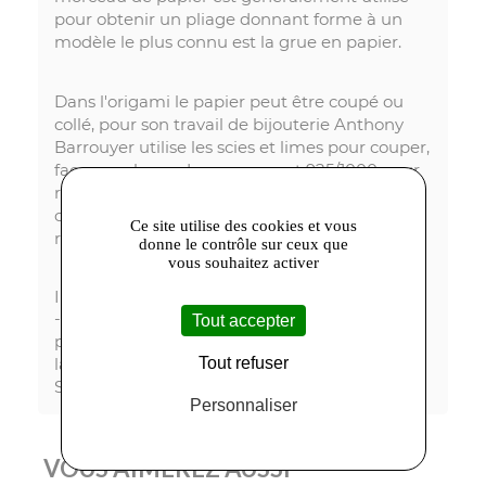
pour obtenir un pliage donnant forme à un
modèle le plus connu est la grue en papier.
Dans l'origami le papier peut être coupé ou
collé, pour son travail de bijouterie Anthony
Barrouyer utilise les scies et limes pour couper,
façonner, la soudure en argent 925/1000 pour
rassembler et fixer les deux côtés opposés du
corps de bague formé par la plaque pliée et
Ce site utilise des cookies et vous
repliée.
donne le contrôle sur ceux que
vous souhaitez activer
Informations importantes :
- les photos sont non contractuelles. Elles
Tout accepter
peuvent faire varier légèrement la couleur ou
Tout refuser
la forme des bijoux de la collection Krazy-
Stones.
Personnaliser
VOUS AIMEREZ AUSSI