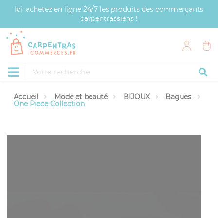
Panneau de gestion des cookies
Ici, achetez en ligne 24/7 les produits des commerçants
carpentrassiens !
Accueil
Mode et beauté
BIJOUX
Bagues
One Piece Collection