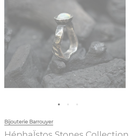
Bijouterie Barrouyer
HéphaÏstos Stones Collection