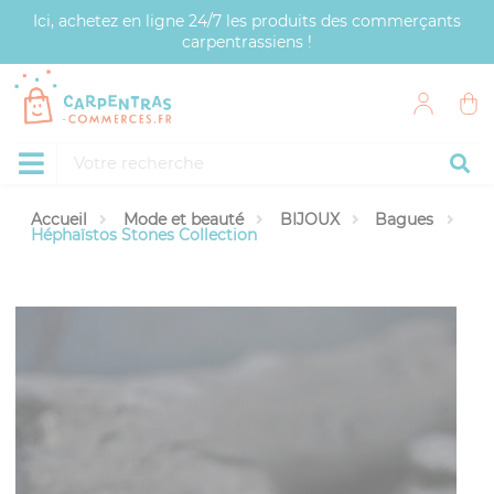
Panneau de gestion des cookies
Ici, achetez en ligne 24/7 les produits des commerçants
carpentrassiens !
Accueil
Mode et beauté
BIJOUX
Bagues
Héphaïstos Stones Collection