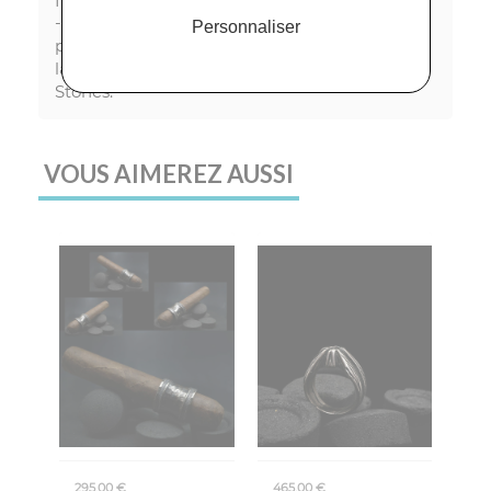
Informations importantes :
- les photos sont non contractuelles. Elles
Personnaliser
peuvent faire varier légèrement la couleur ou
la forme des bijoux de la collection Krazy-
Stones.
VOUS AIMEREZ AUSSI
295,00 €
465,00 €