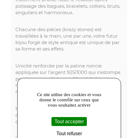
polissage des bagues, bracelets, colliers, bruts,
singuliers et harmonieux.
Chacune des pièces (krazy stones) est
travaillées à la main, une par une, votre futur
bijou forgé de style antique est unique de par
sa forme et ses effets.
Unicité renforcée par la patine noircie
appliquée sur l'argent 925/1000 qui s'estompe
peu à peu avec le temps. Vivant, le bijou
révèlera des zones où l'aspect brillant du
métal reprendra ses droits.
Ce site utilise des cookies et vous
donne le contrôle sur ceux que
vous souhaitez activer
Héphaïstos Collection ou le travail passionné
du métal, des bijoux étonnants et particuliers
comme vous.
Tout accepter
Tout refuser