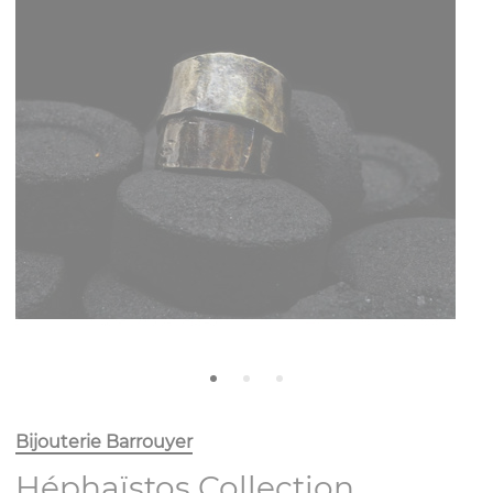
Bijouterie Barrouyer
Héphaïstos Collection