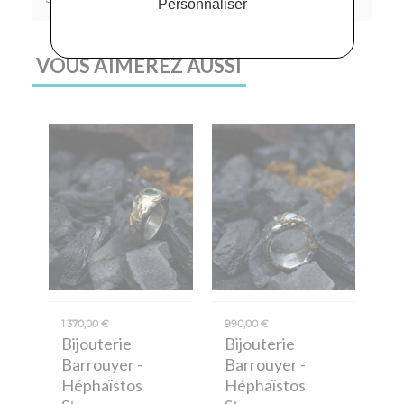
Personnaliser
VOUS AIMEREZ AUSSI
1 370,00 €
990,00 €
Bijouterie
Bijouterie
Barrouyer
-
Barrouyer
-
Héphaïstos
Héphaïstos