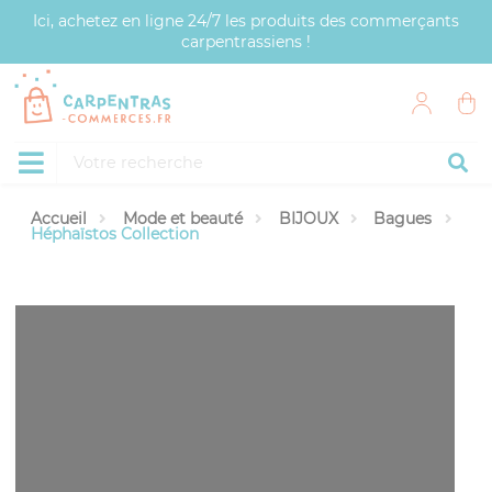
Panneau de gestion des cookies
Ici, achetez en ligne 24/7 les produits des commerçants
carpentrassiens !
Accueil
Mode et beauté
BIJOUX
Bagues
Héphaïstos Collection