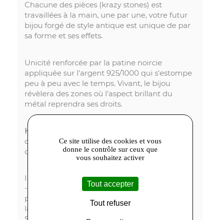
Chacune des pièces (krazy stones) est
travaillées à la main, une par une, votre futur
bijou forgé de style antique est unique de par
sa forme et ses effets.
Unicité renforcée par la patine noircie
appliquée sur l'argent 925/1000 qui s'estompe
peu à peu avec le temps. Vivant, le bijou
révèlera des zones où l'aspect brillant du
métal reprendra ses droits.
Héphaïstos Collection
ou le travail passionné
du métal, des bijoux étonnants et particuliers
Ce site utilise des cookies et vous
donne le contrôle sur ceux que
comme vous.
vous souhaitez activer
Informations importantes :
Tout accepter
- les photos sont non contractuelles. Elles
peuvent faire varier légèrement la couleur ou
Tout refuser
la forme des bijoux de la collection Krazy-
Stones.