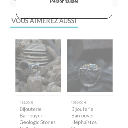
Personnaliser
VOUS AIMEREZ AUSSI
495,00 €
1 380,00 €
Bijouterie
Bijouterie
Barrouyer
-
Barrouyer
-
Geologic Stones
Héphaïstos