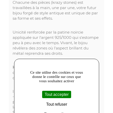
Chacune des pièces (krazy stones) est
travaillées à la main, une par une, votre futur
bijou forgé de style antique est unique de par
sa forme et ses effets.
Unicité renforcée par la patine noircie
appliquée sur l'argent 925/1000 qui s'estompe
peu à peu avec le temps. Vivant, le bijou
révèlera des zones où l'aspect brillant du
métal reprendra ses droits.
Héphaïstos Collection
ou le travail passionné
du métal, des bijoux étonnants et particuliers
Ce site utilise des cookies et vous
donne le contrôle sur ceux que
comme vous.
vous souhaitez activer
Informations importantes :
Tout accepter
- les photos sont non contractuelles. Elles
peuvent faire varier légèrement la couleur ou
Tout refuser
la forme des bijoux de la collection Krazy-
Stones.