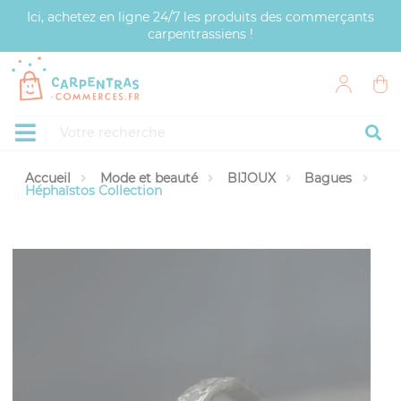
Panneau de gestion des cookies
Ici, achetez en ligne 24/7 les produits des commerçants
carpentrassiens !
Accueil
Mode et beauté
BIJOUX
Bagues
Héphaïstos Collection