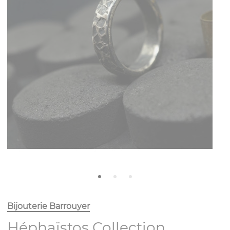
Bijouterie Barrouyer
Héphaïstos Collection