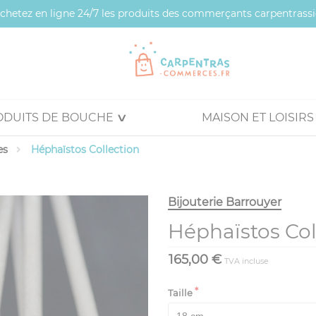
 achetez en ligne 24/7 les produits des commerçants carpentrassi
ODUITS DE BOUCHE
MAISON ET LOISIRS
es
Héphaïstos Collection
Bijouterie Barrouyer
Héphaïstos Col
165,00 €
TVA incluse
Taille