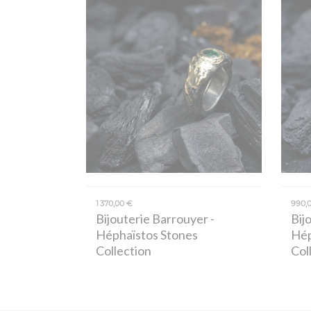
1 370,00 €
990,
Bijouterie Barrouyer
-
Bij
Héphaïstos Stones
Hép
Collection
Col