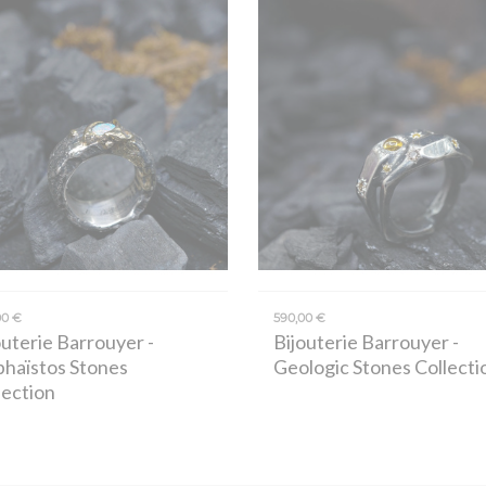
00 €
590,00 €
outerie Barrouyer
-
Bijouterie Barrouyer
-
haïstos Stones
Geologic Stones Collecti
lection