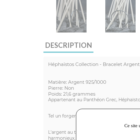
DESCRIPTION
Héphaïstos Collection - Bracelet Argent
Matière: Argent 925/1000
Pierre: Non
Poids: 21,6 grammes
Appartenant au Panthéon Grec, Héphaïstos 
Tel un forgeron, Anthony Barrouyer fond le 
Ce site 
L'argent au titre légal 925/1000 subit un tr
harmonieux.