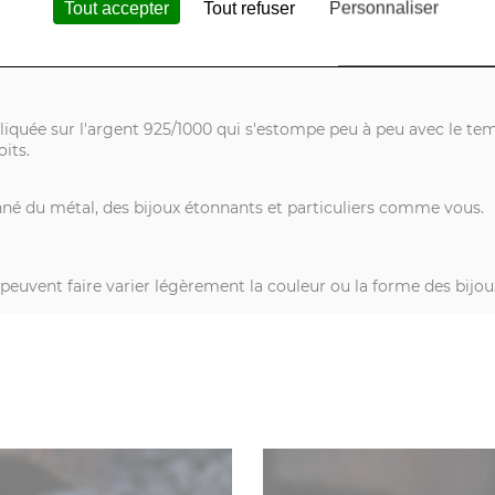
Tout accepter
Tout refuser
Personnaliser
illées à la main, une par une, votre futur bijou forgé de style a
pliquée sur l'argent 925/1000 qui s'estompe peu à peu avec le tem
oits.
onné du métal, des bijoux étonnants et particuliers comme vous.
s peuvent faire varier légèrement la couleur ou la forme des bijou