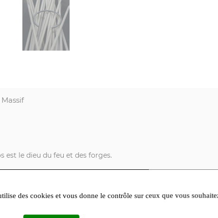
 Massif
est le dieu du feu et des forges.
métal, modèle son bijou, le martelant, le creusant, le plissant.
utilise des cookies et vous donne le contrôle sur ceux que vous souhaite
aitement brutal, rude, le résultat après polissage des bagues, brace