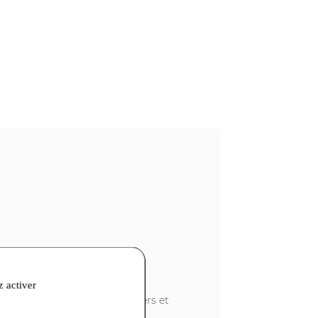
z activer
lets, colliers, bruts, singuliers et