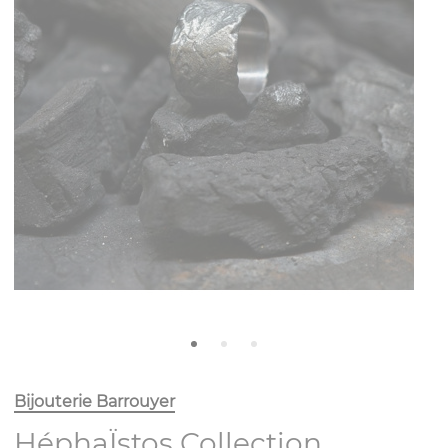
Bijouterie Barrouyer
HéphaÏstos Collection