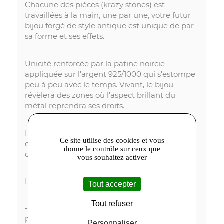
Chacune des pièces (krazy stones) est
travaillées à la main, une par une, votre futur
bijou forgé de style antique est unique de par
sa forme et ses effets.
Unicité renforcée par la patine noircie
appliquée sur l'argent 925/1000 qui s'estompe
peu à peu avec le temps. Vivant, le bijou
révèlera des zones où l'aspect brillant du
métal reprendra ses droits.
Héphaïstos Collection ou le travail passionné
Ce site utilise des cookies et vous
du métal, des bijoux étonnants et particuliers
donne le contrôle sur ceux que
comme vous.
vous souhaitez activer
Informations importantes :
Tout accepter
Tout refuser
- les photos sont non contractuelles. Elles
peuvent faire varier légèrement la couleur ou
Personnaliser