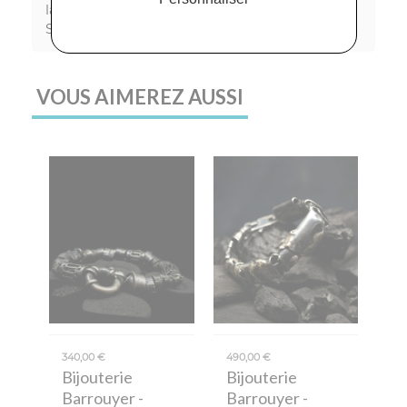
la forme des bijoux de la collection Krazy-
Stones.
VOUS AIMEREZ AUSSI
340,00 €
490,00 €
Bijouterie
Bijouterie
Barrouyer
-
Barrouyer
-