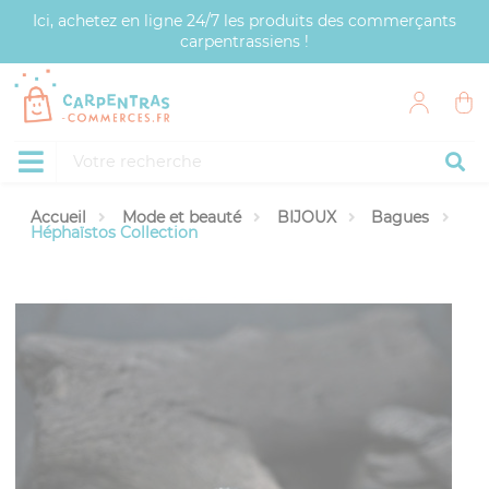
Panneau de gestion des cookies
Ici, achetez en ligne 24/7 les produits des commerçants
carpentrassiens !
Accueil
Mode et beauté
BIJOUX
Bagues
Héphaïstos Collection