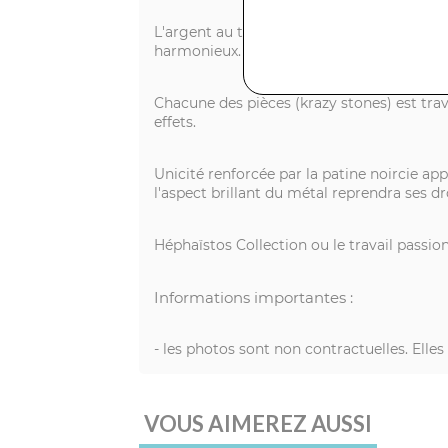
L'argent au titre légal 925/1000 subit un tr
harmonieux.
Chacune des pièces (krazy stones) est trava
effets.
Unicité renforcée par la patine noircie ap
l'aspect brillant du métal reprendra ses dr
Héphaïstos Collection ou le travail passi
Informations importantes :
- les photos sont non contractuelles. Elle
VOUS AIMEREZ AUSSI