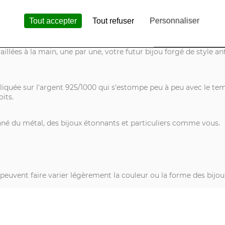
aitement brutal, rude, le résultat après polissage des bagues, brace
Tout accepter
Tout refuser
Personnaliser
illées à la main, une par une, votre futur bijou forgé de style a
pliquée sur l'argent 925/1000 qui s'estompe peu à peu avec le tem
oits.
onné du métal, des bijoux étonnants et particuliers comme vous.
s peuvent faire varier légèrement la couleur ou la forme des bijou