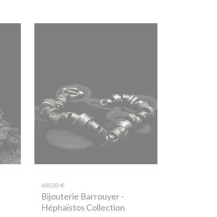
495,00 €
Bijouterie Barrouyer
-
Héphaïstos Collection