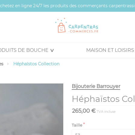
 achetez en ligne 24/7 les produits des commerçants carpentrassi
ODUITS DE BOUCHE
MAISON ET LOISIRS
es
Héphaïstos Collection
Bijouterie Barrouyer
Héphaïstos Col
265,00 €
TVA incluse
Taille