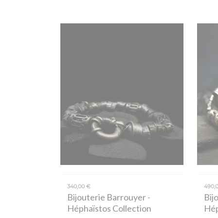
340,00 €
490,
Bijouterie Barrouyer
-
Bij
Héphaïstos Collection
Hép