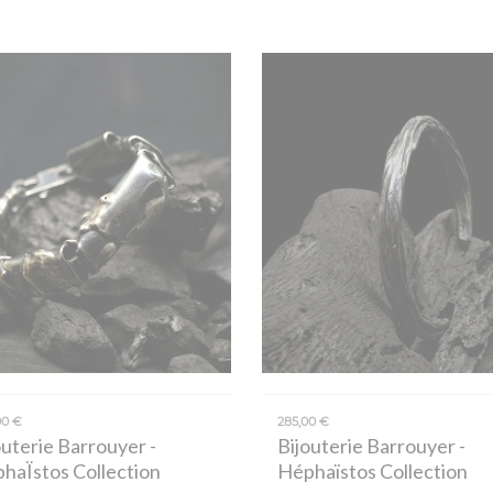
00 €
285,00 €
outerie Barrouyer
-
Bijouterie Barrouyer
-
haÏstos Collection
Héphaïstos Collection