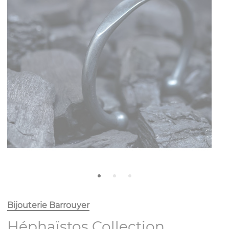
Bijouterie Barrouyer
Héphaïstos Collection