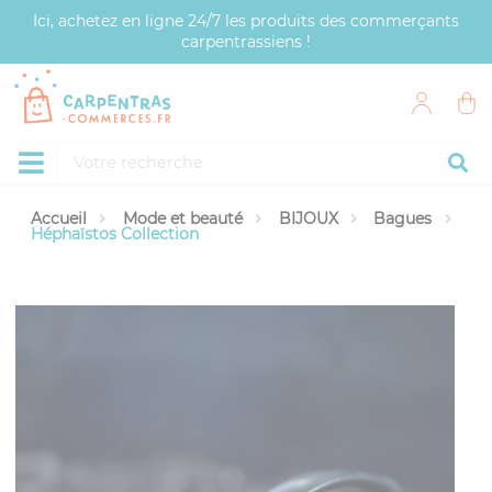
Panneau de gestion des cookies
Ici, achetez en ligne 24/7 les produits des commerçants
carpentrassiens !
Accueil
Mode et beauté
BIJOUX
Bagues
Héphaïstos Collection