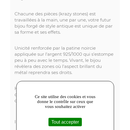
Chacune des pièces (krazy stones) est
travaillées à la main, une par une, votre futur
bijou forgé de style antique est unique de par
sa forme et ses effets.
Unicité renforcée par la patine noircie
appliquée sur l'argent 925/1000 qui s'estompe
peu à peu avec le temps. Vivant, le bijou
révèlera des zones où l'aspect brillant du
métal reprendra ses droits.
Héphaïstos Collection ou le travail passionné
du métal, des bijoux étonnants et particuliers
Ce site utilise des cookies et vous
comme vous.
donne le contrôle sur ceux que
vous souhaitez activer
Informations importantes :
Tout accepter