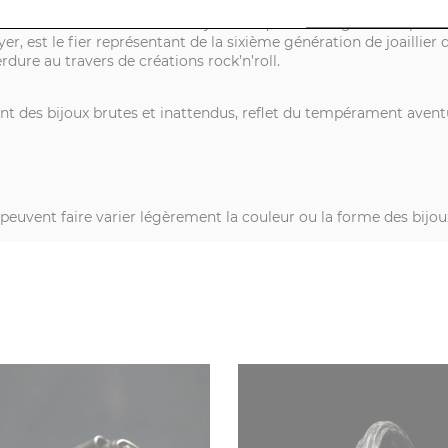
 moderne et rock’n’roll. Des bijoux uniques mélangeant les pier
, est le fier représentant de la sixième génération de joaillier de
rdure au travers de créations rock’n’roll.
t des bijoux brutes et inattendus, reflet du tempérament aventu
s peuvent faire varier légèrement la couleur ou la forme des bijou