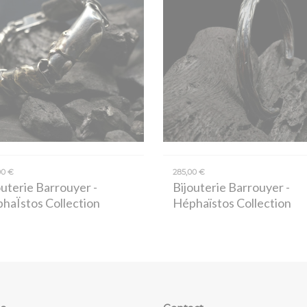
00 €
285,00 €
outerie Barrouyer
-
Bijouterie Barrouyer
-
haÏstos Collection
Héphaïstos Collection