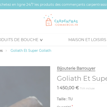
 achetez en ligne 24/7 les produits des commerçants carpentrassi
ODUITS DE BOUCHE
MAISON ET LOISIRS
es
Goliath Et Super Goliath
Bijouterie Barrouyer
Goliath Et Sup
1 450,00 €
TVA incluse
Taille : TU