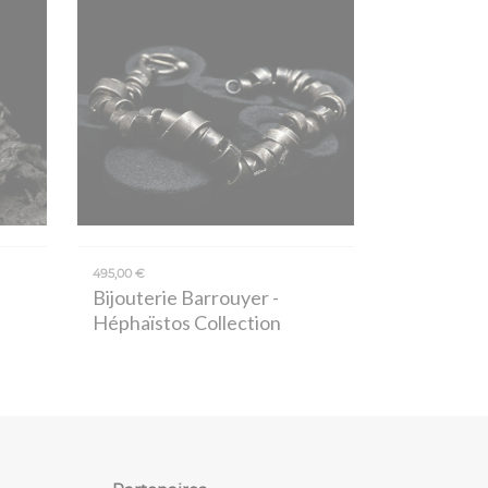
495,00 €
Bijouterie Barrouyer
-
Héphaïstos Collection