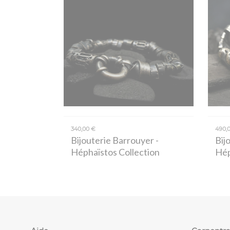
340,00 €
490,
Bijouterie Barrouyer
-
Bij
Héphaïstos Collection
Hép