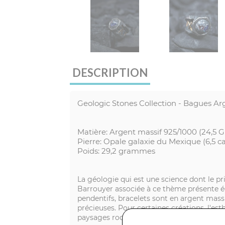
DESCRIPTION
Geologic Stones Collection - Bagues Arg
Matière: Argent massif 925/1000 (24,5 Gr
Pierre: Opale galaxie du Mexique (6,5 ca
Poids: 29,2 grammes
La géologie qui est une science dont le pr
Barrouyer associée à ce thème présente ég
pendentifs, bracelets sont en argent massif
précieuses. Pour certaines créations, l'es
paysages rocheux, de falaises, de crevass