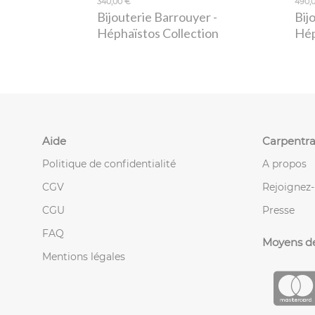
340,00 €
490,
Bijouterie Barrouyer
-
Bij
Héphaïstos Collection
Hép
Aide
Carpentra
Politique de confidentialité
A propos
CGV
Rejoignez
CGU
Presse
FAQ
Moyens d
Mentions légales