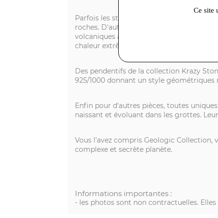
Ce site 
Parfois les stries dans le métal de la bag
roches. D'autres bijoux en argent 925/100
volcaniques après éruption comme les scor
chaleur extrême.
Des pendentifs de la collection Krazy Sto
925/1000 donnant un style géométriques 
Enfin pour d'autres pièces, toutes uniques 
naissant et évoluant dans les grottes. Leu
Vous l'avez compris Geologic Collection, vo
complexe et secrète planète.
Informations importantes :
- les photos sont non contractuelles. Elle