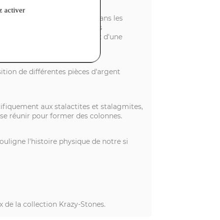
z activer
ques que l'on peut observer dans les
récisément l'aspect des roches
me avoir éclatés, sous l'effet d'une
ition de différentes pièces d'argent
écifiquement aux stalactites et stalagmites,
t se réunir pour former des colonnes.
ouligne l'histoire physique de notre si
x de la collection Krazy-Stones.