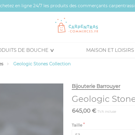
 achetez en ligne 24/7 les produits des commerçants carpentrassi
ODUITS DE BOUCHE
MAISON ET LOISIRS
es
Geologic Stones Collection
Bijouterie Barrouyer
Geologic Stone
645,00 €
TVA incluse
Taille