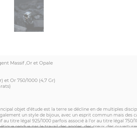
ent Massif ,Or et Opale
) et Or 750/1000 (4,7 Gr)
rats)
incipal objet d'étude est la terre se décline en de multiples disc
alement un style de bijoux, avec un esprit commun mais des car
 au titre légal 925/1000 parfois associé à l'or au titre légal 750/
thétique rendue par le travail des angles, des creux, des ouvertu
es, escarpés, marqués par l'érosion du temps.