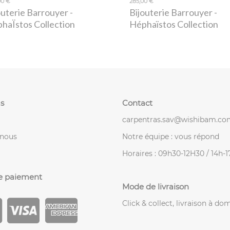
00 €
285,00 €
outerie Barrouyer
-
Bijouterie Barrouyer
-
haÏstos Collection
Héphaïstos Collection
s
Contact
carpentras.sav@wishibam.co
-nous
Notre équipe : vous répond
Horaires : 09h30-12H30 / 14h-
e paiement
Mode de livraison
Click & collect, livraison à dom