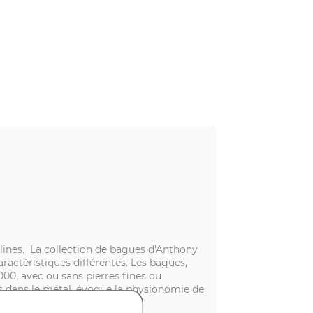
iplines. La collection de bagues d'Anthony
actéristiques différentes. Les bagues,
1000, avec ou sans pierres fines ou
res dans le métal, évoque la physionomie de