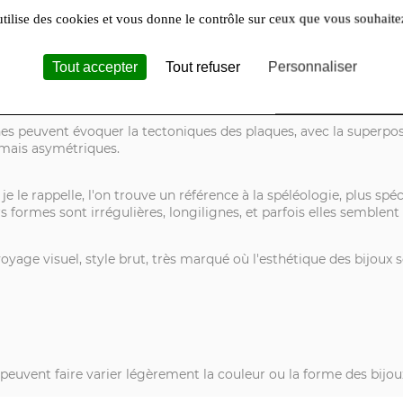
utilise des cookies et vous donne le contrôle sur ceux que vous souhaite
ue rappellent la superposition des couches sédimentaires géologi
0 et or 750/1000, peuvent se rapprocher du volcanisme et plus p
Tout accepter
Tout refuser
Personnaliser
ies, les métaux semblent avoir fusionnés ou avoir fondus, ou mê
nes peuvent évoquer la tectoniques des plaques, avec la superpos
mais asymétriques.
je le rappelle, l'on trouve un référence à la spéléologie, plus sp
rs formes sont irrégulières, longilignes, et parfois elles semblen
yage visuel, style brut, très marqué où l'esthétique des bijoux s
s peuvent faire varier légèrement la couleur ou la forme des bijou