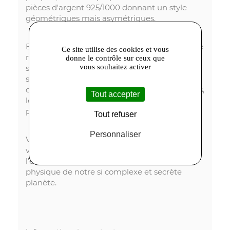
pièces d'argent 925/1000 donnant un style
géométriques mais asymétriques.
Enfin pour d'autres pièces, toutes uniques je le
Ce site utilise des cookies et vous
rappelle, l'on trouve un référence à la
donne le contrôle sur ceux que
vous souhaitez activer
spéléologie, plus spécifiquement aux
stalactites et stalagmites, naissant et évoluant
dans les grottes. Leurs formes sont irrégulières,
Tout accepter
longilignes, et parfois elles semblent se réunir
pour former des colonnes.
Tout refuser
Personnaliser
Vous l'avez compris Geologic Collection,
voyage visuel, style brut, très marqué où
l'esthétique des bijoux souligne l'histoire
physique de notre si complexe et secrète
planète.