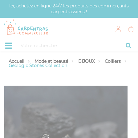
Panneau de gestion des cookies
Ici, achetez en ligne 24/7 les produits des commerçants
carpentrassiens !
Accueil
Mode et beauté
BIJOUX
Colliers
Geologic Stones Collection