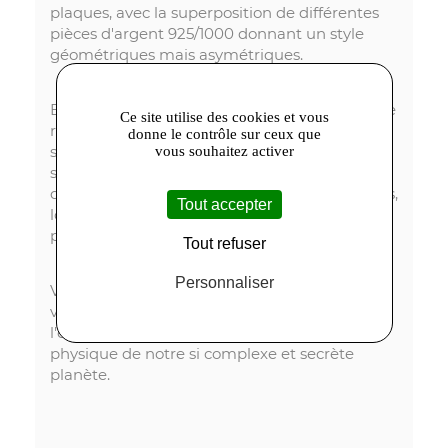
plaques, avec la superposition de différentes
pièces d'argent 925/1000 donnant un style
géométriques mais asymétriques.
Enfin pour d'autres pièces, toutes uniques je le
Ce site utilise des cookies et vous
rappelle, l'on trouve un référence à la
donne le contrôle sur ceux que
spéléologie, plus spécifiquement aux
vous souhaitez activer
stalactites et stalagmites, naissant et évoluant
dans les grottes. Leurs formes sont irrégulières,
Tout accepter
longilignes, et parfois elles semblent se réunir
pour former des colonnes.
Tout refuser
Personnaliser
Vous l'avez compris Geologic Collection,
voyage visuel, style brut, très marqué où
l'esthétique des bijoux souligne l'histoire
physique de notre si complexe et secrète
planète.