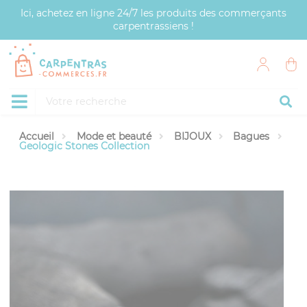
Panneau de gestion des cookies
Ici, achetez en ligne 24/7 les produits des commerçants
carpentrassiens !
Accueil
Mode et beauté
BIJOUX
Bagues
Geologic Stones Collection