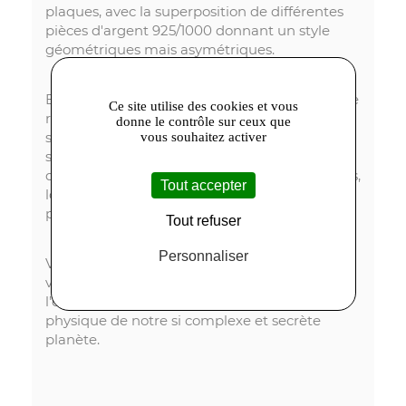
plaques, avec la superposition de différentes
pièces d'argent 925/1000 donnant un style
géométriques mais asymétriques.
Enfin pour d'autres pièces, toutes uniques je le
Ce site utilise des cookies et vous
rappelle, l'on trouve un référence à la
donne le contrôle sur ceux que
spéléologie, plus spécifiquement aux
vous souhaitez activer
stalactites et stalagmites, naissant et évoluant
dans les grottes. Leurs formes sont irrégulières,
Tout accepter
longilignes, et parfois elles semblent se réunir
pour former des colonnes.
Tout refuser
Personnaliser
Vous l'avez compris
Geologic Collection
,
voyage visuel, style brut, très marqué où
l'esthétique des bijoux souligne l'histoire
physique de notre si complexe et secrète
planète.