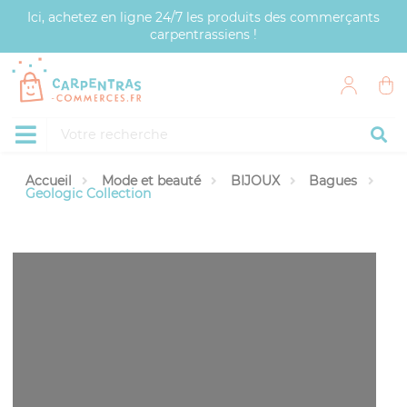
Panneau de gestion des cookies
Ici, achetez en ligne 24/7 les produits des commerçants
carpentrassiens !
Accueil
Mode et beauté
BIJOUX
Bagues
Geologic Collection