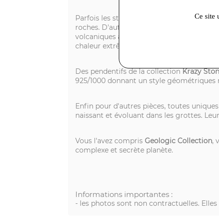
Ce site 
Parfois les stries dans le métal de la bag
roches. D'autres bijoux en argent 925/100
volcaniques après éruption comme les scor
chaleur extrême.
Des pendentifs de la collection
Krazy Sto
925/1000 donnant un style géométriques 
Enfin pour d'autres pièces, toutes uniques 
naissant et évoluant dans les grottes. Leu
Vous l'avez compris
Geologic Collection
, 
complexe et secrète planète.
Informations importantes :
- les photos sont non contractuelles. Elle