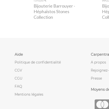
1 370,00 €
990,
Bijouterie Barrouyer
-
Bij
Héphaïstos Stones
Hép
Collection
Col
Aide
Carpentra
Politique de confidentialité
A propos
CGV
Rejoignez
CGU
Presse
FAQ
Moyens d
Mentions légales