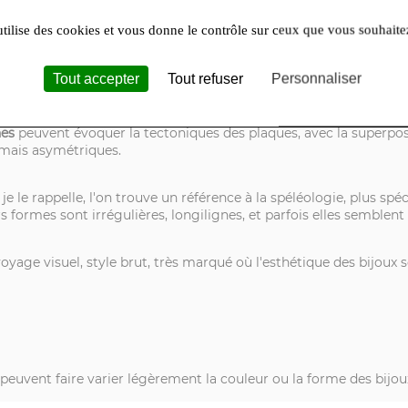
utilise des cookies et vous donne le contrôle sur ceux que vous souhaite
ue rappellent la superposition des couches sédimentaires géologi
0 et or 750/1000, peuvent se rapprocher du volcanisme et plus p
ies, les métaux semblent avoir fusionnés ou avoir fondus, ou mê
Tout accepter
Tout refuser
Personnaliser
nes
peuvent évoquer la tectoniques des plaques, avec la superposi
mais asymétriques.
je le rappelle, l'on trouve un référence à la spéléologie, plus sp
rs formes sont irrégulières, longilignes, et parfois elles semblen
voyage visuel, style brut, très marqué où l'esthétique des bijoux 
s peuvent faire varier légèrement la couleur ou la forme des bijou