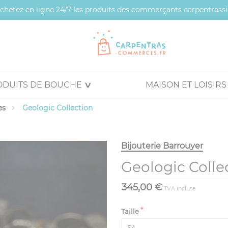
 achetez en ligne 24/7 les produits des commerçants carpentrassi
ODUITS DE BOUCHE
MAISON ET LOISIRS
es
Geologic Collection
Bijouterie Barrouyer
Geologic Colle
345,00 €
TVA incluse
Taille