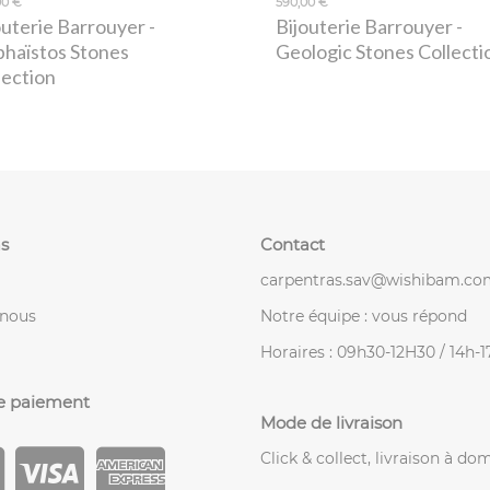
00 €
590,00 €
outerie Barrouyer
-
Bijouterie Barrouyer
-
haïstos Stones
Geologic Stones Collecti
lection
s
Contact
carpentras.sav@wishibam.co
-nous
Notre équipe : vous répond
Horaires : 09h30-12H30 / 14h-
e paiement
Mode de livraison
Click & collect, livraison à dom