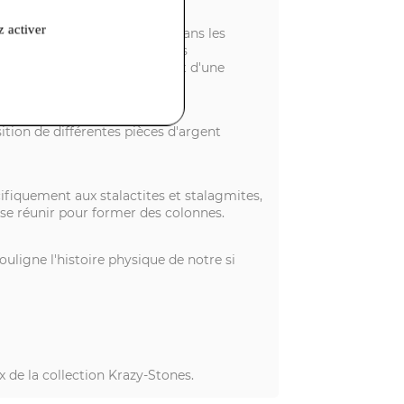
z activer
ques que l'on peut observer dans les
récisément l'aspect des roches
me avoir éclatés, sous l'effet d'une
tion de différentes pièces d'argent
écifiquement aux stalactites et stalagmites,
t se réunir pour former des colonnes.
souligne l'histoire physique de notre si
x de la collection Krazy-Stones.