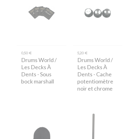
0,50 €
5,20 €
Drums World /
Drums World /
Les Decks À
Les Decks À
Dents
- Sous
Dents
- Cache
bock marshall
potentiomètre
noir et chrome